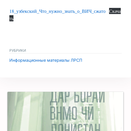
18_узбекский_Что_нужно_знать_о_ВИЧ_сжато
Скача
ть
РУБРИКИ
Информационные материалы ЛРСП