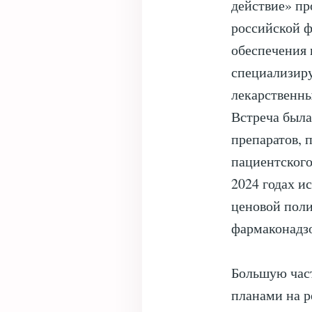
действие» пр
российской ф
обеспечения 
специализиру
лекарственны
Встреча была
препаратов, 
пациентского
2024 годах и
ценовой поли
фармаконадз
Большую час
планами на р