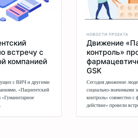
НОВОСТИ ПРОЕКТА
ентский
Движение «П
о встречу с
контроль» пр
й компанией
фармацевтич
GSK
вущих с ВИЧ и другими
Сегодня движение люде
ваниями, «Пациентский
социально-значимыми з
м «Гуманитарное
контроль» совместно с
…
действие» провели вст