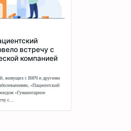
ациентский
овело встречу с
еской компанией
й, живущих с ВИЧ и другими
аболеваниями, «Пациентский
 фондом «Гуманитарное
речу с…