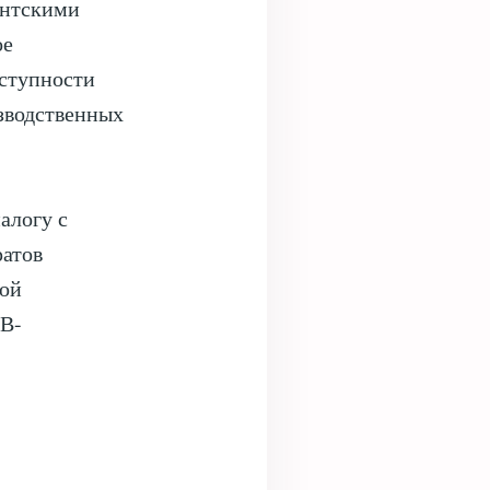
ентскими
ое
оступности
зводственных
алогу с
ратов
ной
РВ-