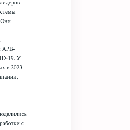
 лидеров
истемы
 Они
и.
я АРВ-
ID-19. У
ых в 2023–
мпании,
поделились
работки с