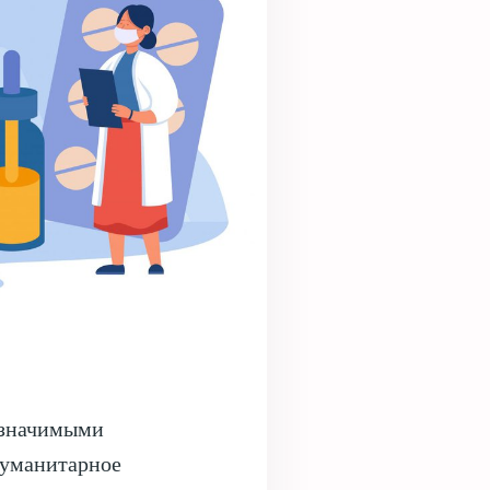
-значимыми
Гуманитарное