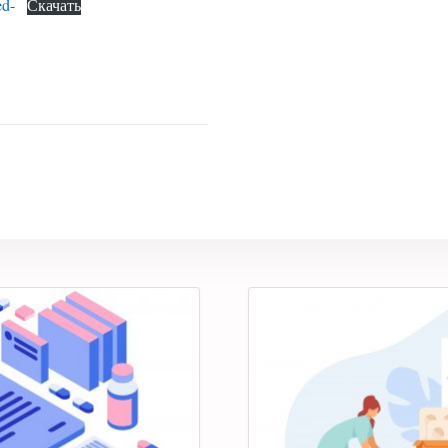
ed-
Скачать
а