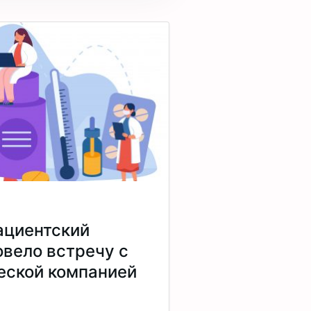
ациентский
овело встречу с
еской компанией