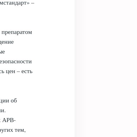
мстандарт» –
с препаратом
дение
ые
безопасности
ь цен – есть
ции об
ии.
к АРВ-
ругих тем,