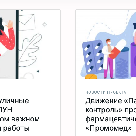
НОВОСТИ ПРОЕКТА
 уличные
Движение «П
ЛУН
контроль» пр
мом важном
фармацевтич
й работы
«Промомед»