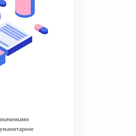
-значимыми
Гуманитарное