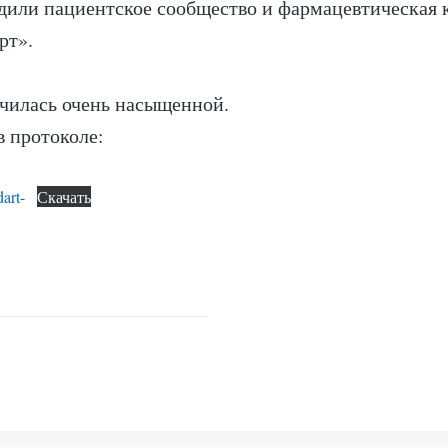
дили пациентское сообщество и фармацевтическая
рт».
чилась очень насыщенной.
в протоколе:
art-
Скачать
а