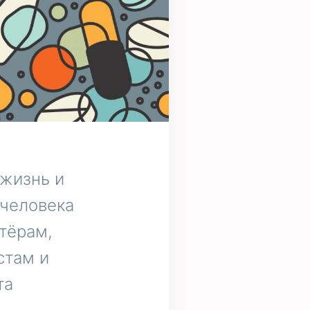
 жизнь и
 человека
нтёрам,
стам и
та