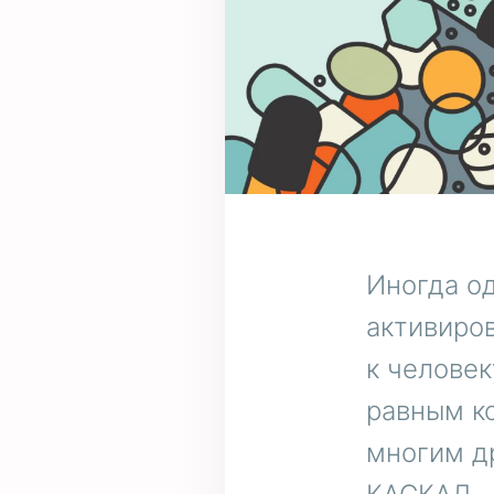
Иногда о
активиро
к человек
равным к
многим д