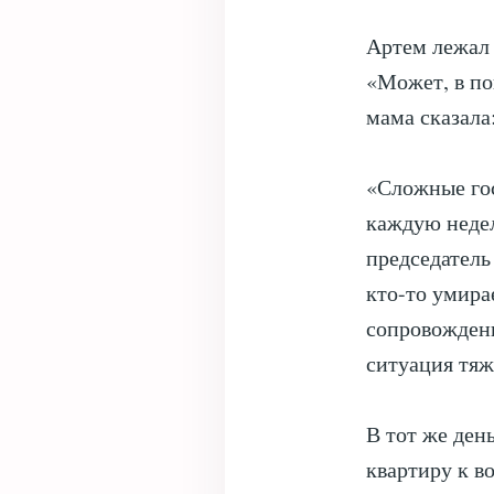
Артем лежал 
«Может, в по
мама сказала:
«Сложные гос
каждую неде
председатель
кто-то умира
сопровождени
ситуация тя
В тот же ден
квартиру к в