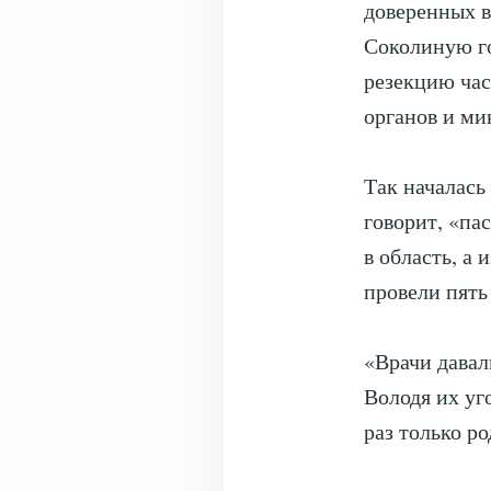
доверенных в
Соколиную го
резекцию час
органов и ми
Так началась
говорит, «па
в область, а
провели пять
«Врачи давал
Володя их уг
раз только р