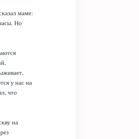
сказал маме:
часы. Но
чаются
й,
выживает,
тся у нас на
л, что
скву на
ерез