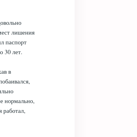
довольно
мест лишения
ил паспорт
о 30 лет.
ав в
побаивался,
ильно
се нормально,
я работал,