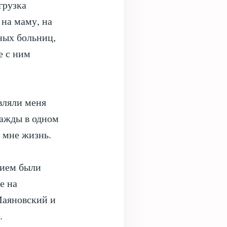
грузка
 на маму, на
ных больниц,
е с ним
вляли меня
нажды в одном
а мне жизнь.
нием были
е на
Маяновский и
.