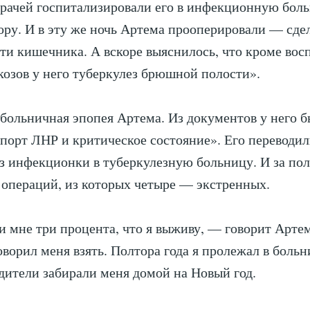
рачей госпитализировали его в инфекционную бол
ру. И в эту же ночь Артема прооперировали — сде
ти кишечника. А вскоре выяснилось, что кроме вос
козов у него туберкулез брюшной полости».
 больничная эпопея Артема. Из документов у него б
спорт ЛНР и критическое состояние». Его переводи
 из инфекционки в туберкулезную больницу. И за пол
 операций, из которых четыре — экстренных.
и мне три процента, что я выживу, — говорит Арте
оворил меня взять. Полтора года я пролежал в больн
одители забирали меня домой на Новый год.