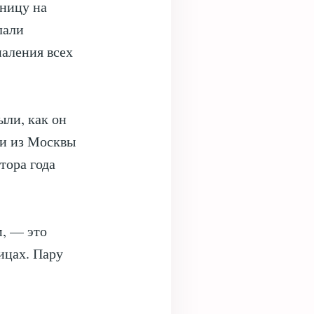
ьницу на
лали
паления всех
ыли, как он
ли из Москвы
тора года
м, — это
ицах. Пару