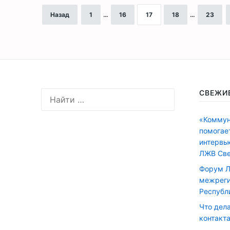
Назад
1
…
16
17
18
…
23
СВЕЖИ
«Коммун
помогае
интервь
ЛЖВ Све
Форум Л
межреги
Республ
Что дел
контакта